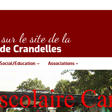
sur le site de la
e Crandelles
Social/Education
Associations
Groupe Scolaire CARANDELLA
USC Football
A.P.E.
Crandelles en fête
Centre Social Vallée de l'Authre
Loisirs et Détente
s
C.C.A.S.
APPEC Pêche