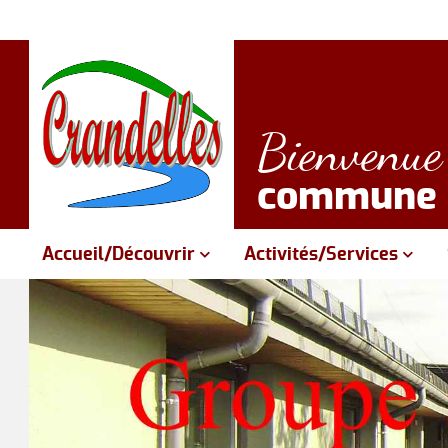
Bienvenue 
commune d
Accueil/Découvrir
Activités/Services
Situation géographique
Mairie - Secrétariat
Transports
Travaux
Histoire et patrimoine
Bibliothèque municipale
Aire de Loisirs
Démarches administrative