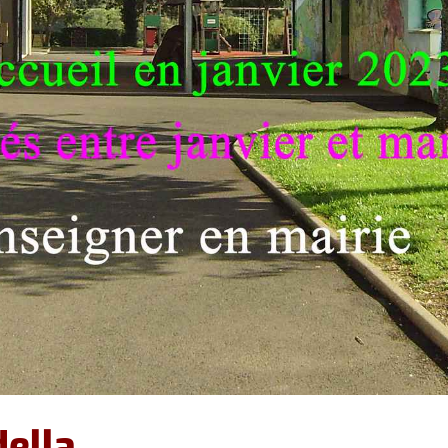
Don du sang
ACCA Chasse
C.L.I.C.
ASPAC Patrimoine
Retraite Sportive
ella