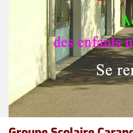
Animations
Conseil municipal
Marché du Lac (5C)
Environnement
Salle polyvalente
Groupe Scolaire Carand