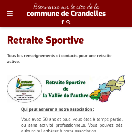
plan
Bienvenue sur le site de la
du
commune de Crandelles
site
aller
au
Retraite Sportive
menu
aller au
Tous les renseignements et contacts pour une retraite
contenu
active.
Qui peut adhérer à notre association :
Vous avez 50 ans et plus, vous êtes à temps partiel
ou sans activité professionnelle. Vous pouvez dés
aujourd’hui adhérer à notre association.